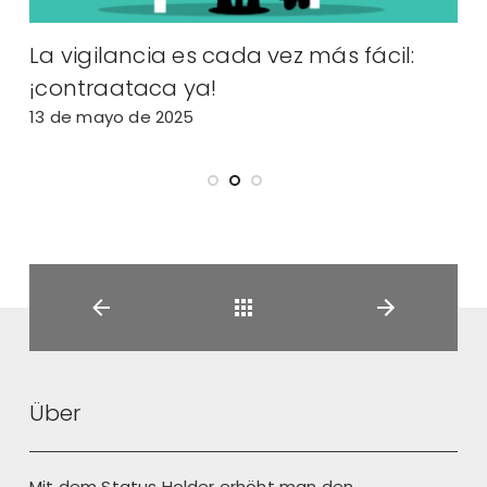
 fácil:
AutoClicker: ¡El Portaestatus es 
29 de diciembre de 2024
Back
Über
Mit dem Status Holder erhöht man den