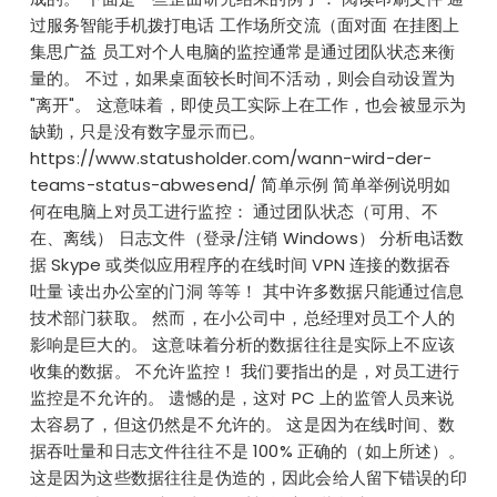
过服务智能手机拨打电话 工作场所交流（面对面 在挂图上
集思广益 员工对个人电脑的监控通常是通过团队状态来衡
量的。 不过，如果桌面较长时间不活动，则会自动设置为
"离开"。 这意味着，即使员工实际上在工作，也会被显示为
缺勤，只是没有数字显示而已。
https://www.statusholder.com/wann-wird-der-
teams-status-abwesend/ 简单示例 简单举例说明如
何在电脑上对员工进行监控： 通过团队状态（可用、不
在、离线） 日志文件（登录/注销 Windows） 分析电话数
据 Skype 或类似应用程序的在线时间 VPN 连接的数据吞
吐量 读出办公室的门洞 等等！ 其中许多数据只能通过信息
技术部门获取。 然而，在小公司中，总经理对员工个人的
影响是巨大的。 这意味着分析的数据往往是实际上不应该
收集的数据。 不允许监控！ 我们要指出的是，对员工进行
监控是不允许的。 遗憾的是，这对 PC 上的监管人员来说
太容易了，但这仍然是不允许的。 这是因为在线时间、数
据吞吐量和日志文件往往不是 100% 正确的（如上所述）。
这是因为这些数据往往是伪造的，因此会给人留下错误的印