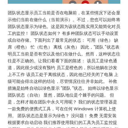
团队状态显示员工当前是否在电脑前，在某些情况下还会显
示他们当前在做什么（当前演示）。不过，您也可以始终将
团队状态显示为绿色。这是因为该状态既实用又能简化对员
工的监控！ 团队状态如何？ 有多种团队状态可以手动设置
或自动存储。下面列出了最常见的状态： 可用（绿色） 缺
席（橙色） 忙（红色） 离线（灰色） 因此，"团队 "状态表
明员工当前是否有空以及他们在做什么。然而，这种状态往
往是不正确的。让我们看看下面的陈述： 该员工是绿色通
道，因此很少或没有预约 员工是橙色的，所以他躺在沙发
上不工作 该员工处于离线状态，因此他已经关闭了电脑 上
级可能会得出这样的结论，尽管情况往往并非如此。 补救
措施是始终自动以绿色显示 "团队 "状态。 始终以绿色显示
团队状态（自动） 显然，团队地位是个棘手的问题。 但
是，怎样才能在团队中永久可用呢？ 我们的状态管理器是
一款免费的便携式工具，可在任何 Windows 计算机上使
用。 团队状态总是显示为绿色？ 没问题！ 免费 无需安装
根据要求自动启动 我们推荐使用我们的工具为员工监控提