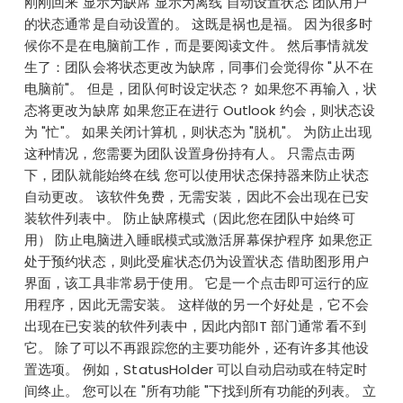
刚刚回来 显示为缺席 显示为离线 自动设置状态 团队用户
的状态通常是自动设置的。 这既是祸也是福。 因为很多时
候你不是在电脑前工作，而是要阅读文件。 然后事情就发
生了：团队会将状态更改为缺席，同事们会觉得你 "从不在
电脑前"。 但是，团队何时设定状态？ 如果您不再输入，状
态将更改为缺席 如果您正在进行 Outlook 约会，则状态设
为 "忙"。 如果关闭计算机，则状态为 "脱机"。 为防止出现
这种情况，您需要为团队设置身份持有人。 只需点击两
下，团队就能始终在线 您可以使用状态保持器来防止状态
自动更改。 该软件免费，无需安装，因此不会出现在已安
装软件列表中。 防止缺席模式（因此您在团队中始终可
用） 防止电脑进入睡眠模式或激活屏幕保护程序 如果您正
处于预约状态，则此受雇状态仍为设置状态 借助图形用户
界面，该工具非常易于使用。 它是一个点击即可运行的应
用程序，因此无需安装。 这样做的另一个好处是，它不会
出现在已安装的软件列表中，因此内部IT 部门通常看不到
它。 除了可以不再跟踪您的主要功能外，还有许多其他设
置选项。 例如，StatusHolder 可以自动启动或在特定时
间终止。 您可以在 "所有功能 "下找到所有功能的列表。 立