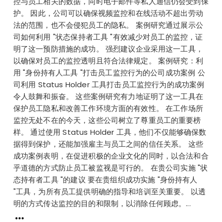
控与员工相关的数据，同时电子邮件等私人通信仍会受到保
护。 因此，公司可以确保视频监控和在线活动不超出劳动
法的范围，也不会侵犯员工的隐私。 案例研究通过展示公
司如何利用 "状态保持者工具 "有效减少对员工的监控，证
明了这一预防措施的成功。 强烈建议企业采用这一工具，
以确保对员工的监控透明且符合法律规定。 案例研究：利
用 "身份持有人工具 "打击员工监控行为的公司成功案例 公
司利用 Status Holder 工具打击员工监控行为的成功案例
令人鼓舞和振奋。 这些案例研究有力地证明了这一工具在
保护员工隐私和改善工作环境方面的有效性。 在工作场所
监控无处不在的今天，这些公司树立了尊重员工的重要榜
样。 通过使用 Status Holder 工具，他们不仅能够确保数
据得到保护，还能加强雇主与员工之间的信任关系。 这些
成功案例表明，在促进积极的企业文化的同时，以合法和合
乎道德的方式防止员工被监视是可行的。 在贵公司实施 "状
态持有者工具 "的建议 要在贵组织成功实施 "身份持有人
"工具，为所有员工提供明确的指导和培训至关重要。 以透
明的方式传达监控的目的和限制，以消除任何顾虑。...