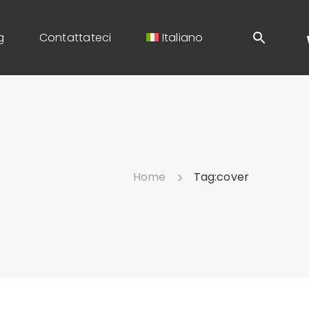
g
Contattateci
Italiano
Home
Tag:
cover