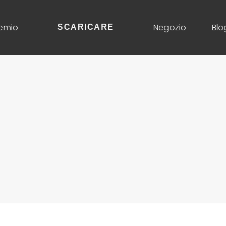
emio
Negozio
Blo
SCARICARE