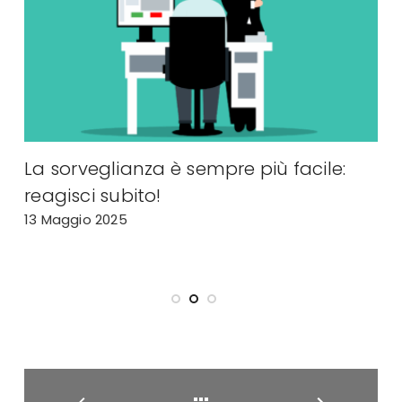
La sorveglianza è sempre più facile:
I
reagisci subito!
c
13 Maggio 2025
l
6