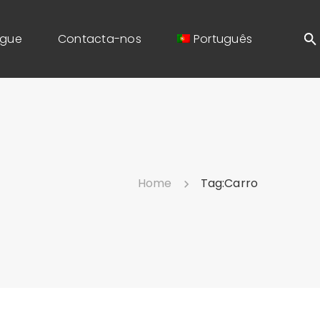
ogue
Contacta-nos
Português
Home
Tag:
Carro