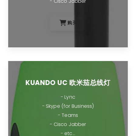
- Cisco Jabber
购买
KUANDO UC 欧米茄总线灯
- Lync
- Skype (for Business)
- Teams
- Cisco Jabber
- etc...