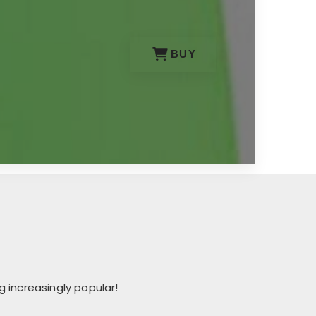
BUY
 increasingly popular!