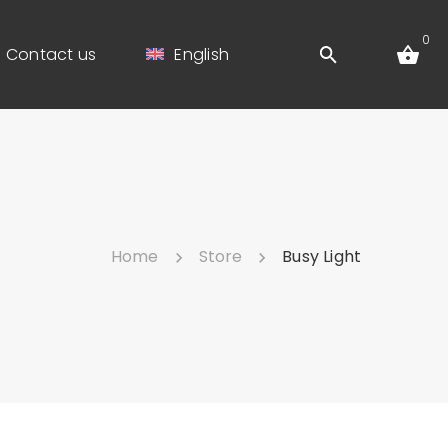
0
Contact us
English
Home
Store
Busy Light