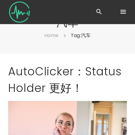
汽车
Home
Tag:
汽车
AutoClicker：Status
Holder 更好！