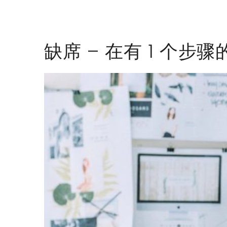
缺席 – 在有 1 个