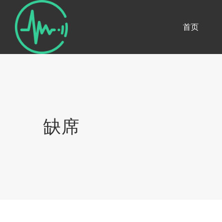
首页
缺席