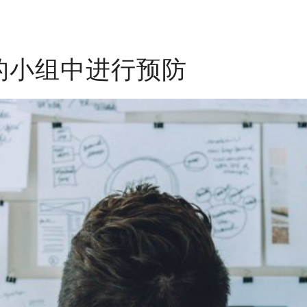
步骤的小组中进行预防