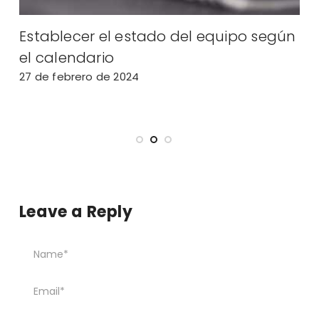
a
Establecer el estado del equipo según
A
l
el calendario
f
27 de febrero de 2024
2
Leave a Reply