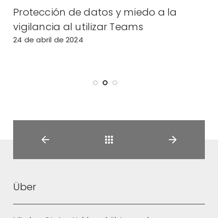
a
Protección de datos y miedo a la
E
l
vigilancia al utilizar Teams
e
24 de abril de 2024
2
Back
Über