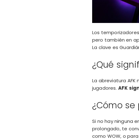
Los temporizadore
pero también en ap
La clave es Guardiá
¿Qué signi
La abreviatura AFK n
jugadores.
AFK sign
¿Cómo se p
Si no hay ninguna 
prolongado, te con
como WOW
, o par