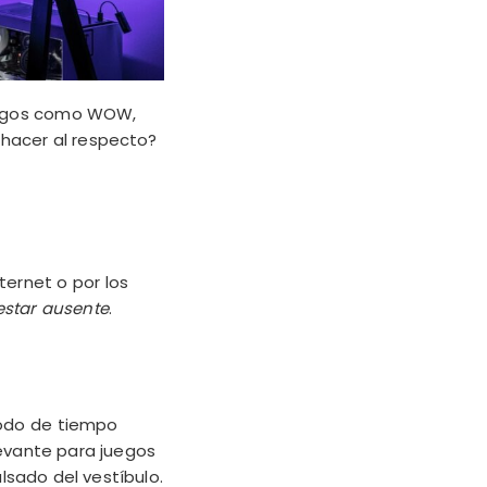
uegos como WOW,
hacer al respecto?
ternet o por los
estar ausente
.
iodo de tiempo
levante para
juegos
ulsado del vestíbulo.