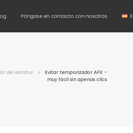
log
Póngase en contacto con nosotros
E
lar del estatus
Evitar temporizador AFK –
muy fácil sin apenas clics