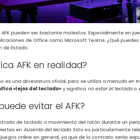
s AFK pueden ser bastante molestos. Especialmente en j
licaciones de Office como Microsoft Teams. ¿Qué puedes 
n de Estado.
fica AFK en realidad?
o es una abreviatura oficial, pero se utiliza a menudo en In
ifica «lejos del teclado»
y significa
no estar al teclado
o
uede evitar el AFK?
entrada de teclado o movimiento del ratón durante un per
viertes en
Ausente del teclado
. Esto es particularmente re
a juegos online en general, ya que de lo contrario serás exp