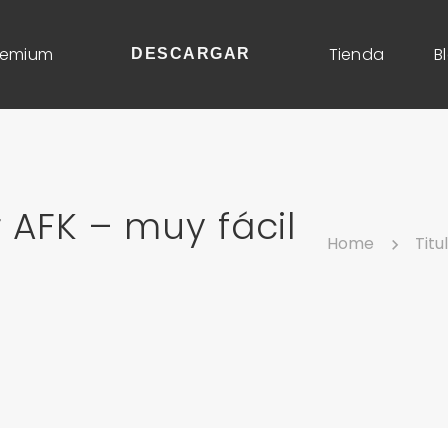
remium
Tienda
B
DESCARGAR
 AFK – muy fácil
Home
Titu