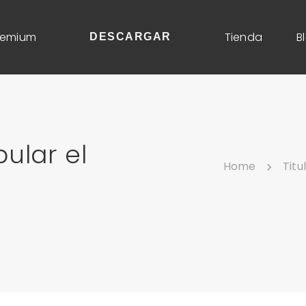
remium
Tienda
B
DESCARGAR
ular el
Home
Titu