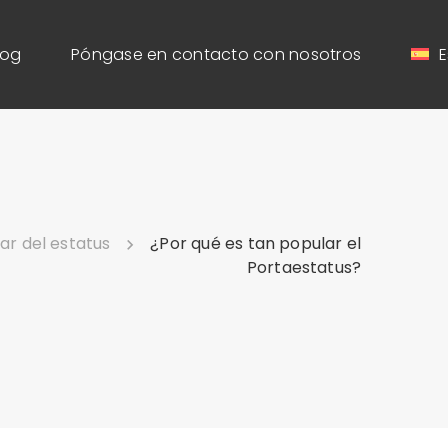
log
Póngase en contacto con nosotros
E
lar del estatus
¿Por qué es tan popular el
Portaestatus?