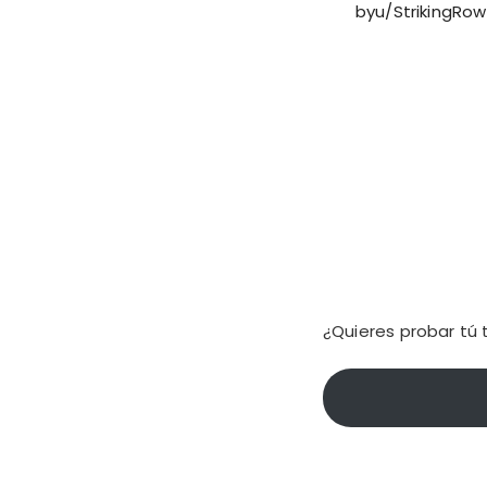
by
u/StrikingRo
¿Quieres probar tú 