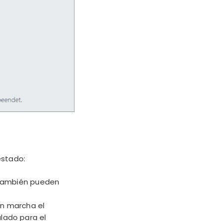
estado:
 también pueden
en marcha el
alado para el