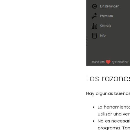
Las razone
Hay algunas buenas
La herramient
utilizar una
ve
No es necesari
programa. Tamb