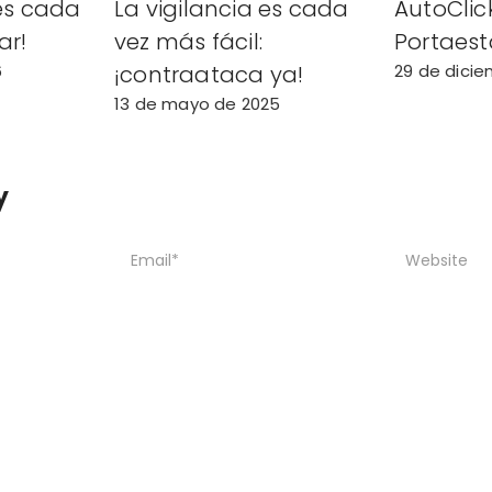
es cada
La vigilancia es cada
AutoClick
ar!
vez más fácil:
Portaest
6
¡contraataca ya!
29 de dici
13 de mayo de 2025
y