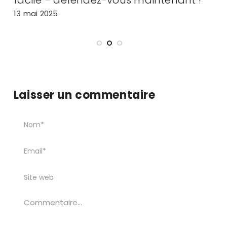
facile – défendez-vous maintenant !
m
13 mai 2025
2
Laisser un commentaire