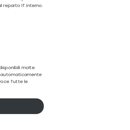
al
reparto IT
interno.
disponibili molte
ato automaticamente
 voce
Tutte le