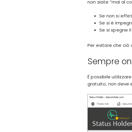
non siate “mai al c
Se non si effe
Se si è impegn
Se si spegne i
Per evitare che ciò
Sempre onl
È possibile utilizza
gratuito, non deve e