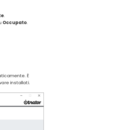
te
.
su
Occupato
.
maticamente. È
re installati.