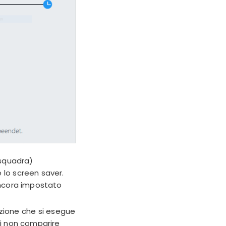
 squadra)
 lo screen saver.
ancora impostato
azione che si esegue
di non comparire