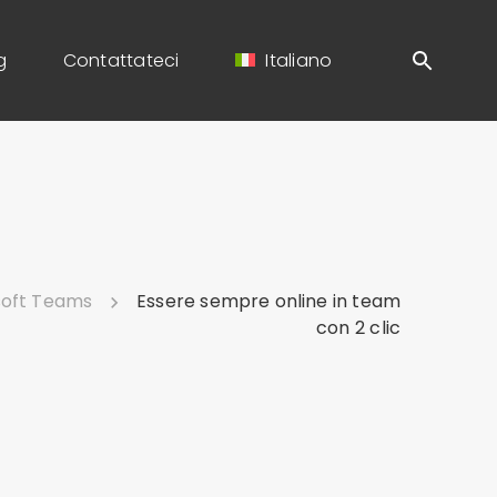
g
Contattateci
Italiano
soft Teams
Essere sempre online in team
con 2 clic