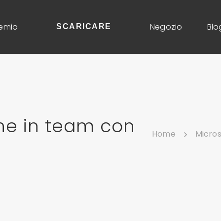
emio
Negozio
Blo
SCARICARE
ne in team con
Home
Micro