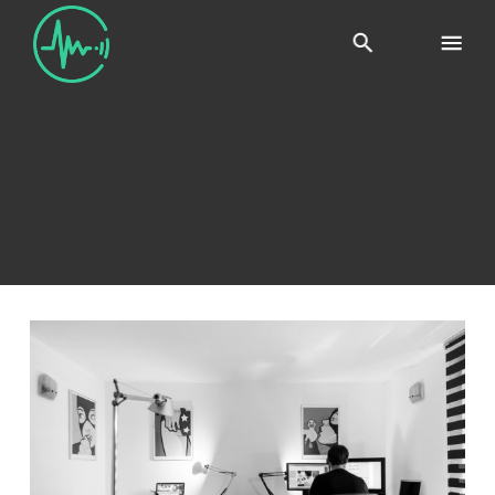
In Teams immer
online sein mit 2
Klicks