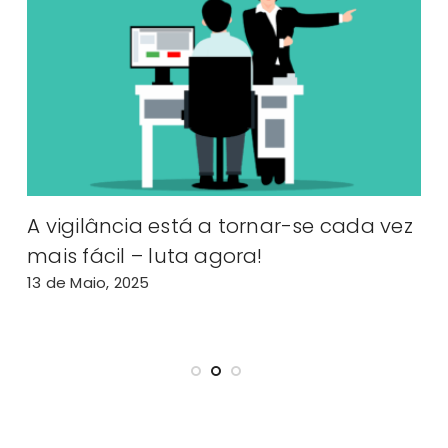
a
A vigilância está a tornar-se cada vez
E
mais fácil – luta agora!
13 de Maio, 2025
6