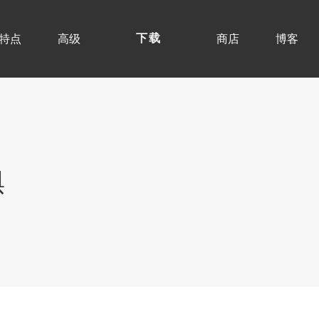
特点
高级
商店
博客
下载
惧