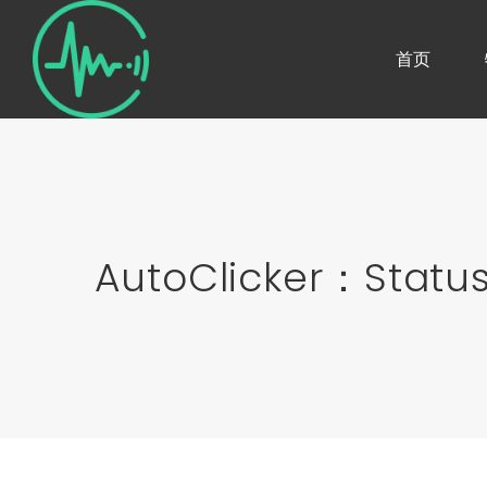
首页
AutoClicker：Stat