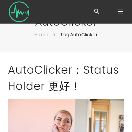
AutoClicker
Home
Tag:
AutoClicker
AutoClicker：Status
Holder 更好！