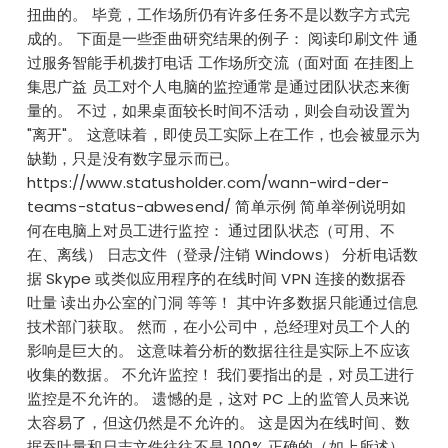
扭曲的。 毕竟，工作场所仍有许多任务不是以数字方式完
成的。 下面是一些歪曲研究结果的例子： 阅读印刷文件 通
过服务智能手机拨打电话 工作场所交流（面对面 在挂图上
集思广益 员工对个人电脑的监控通常是通过团队状态来衡
量的。 不过，如果桌面较长时间不活动，则会自动设置为
"离开"。 这意味着，即使员工实际上在工作，也会被显示为
缺勤，只是没有数字显示而已。
https://www.statusholder.com/wann-wird-der-
teams-status-abwesend/ 简单示例 简单举例说明如
何在电脑上对员工进行监控： 通过团队状态（可用、不
在、离线） 日志文件（登录/注销 Windows） 分析电话数
据 Skype 或类似应用程序的在线时间 VPN 连接的数据吞
吐量 读出办公室的门洞 等等！ 其中许多数据只能通过信息
技术部门获取。 然而，在小公司中，总经理对员工个人的
影响是巨大的。 这意味着分析的数据往往是实际上不应该
收集的数据。 不允许监控！ 我们要指出的是，对员工进行
监控是不允许的。 遗憾的是，这对 PC 上的监管人员来说
太容易了，但这仍然是不允许的。 这是因为在线时间、数
据吞吐量和日志文件往往不是 100% 正确的（如上所述）。