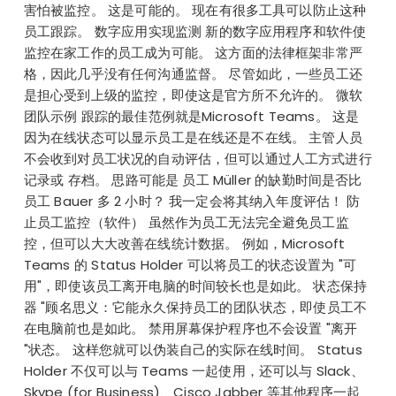
害怕被监控。 这是可能的。 现在有很多工具可以防止这种
员工跟踪。 数字应用实现监测 新的数字应用程序和软件使
监控在家工作的员工成为可能。 这方面的法律框架非常严
格，因此几乎没有任何沟通监督。 尽管如此，一些员工还
是担心受到上级的监控，即使这是官方所不允许的。 微软
团队示例 跟踪的最佳范例就是Microsoft Teams。 这是
因为在线状态可以显示员工是在线还是不在线。 主管人员
不会收到对员工状况的自动评估，但可以通过人工方式进行
记录或 存档。 思路可能是 员工 Müller 的缺勤时间是否比
员工 Bauer 多 2 小时？ 我一定会将其纳入年度评估！ 防
止员工监控（软件） 虽然作为员工无法完全避免员工监
控，但可以大大改善在线统计数据。 例如，Microsoft
Teams 的 Status Holder 可以将员工的状态设置为 "可
用"，即使该员工离开电脑的时间较长也是如此。 状态保持
器 "顾名思义：它能永久保持员工的团队状态，即使员工不
在电脑前也是如此。 禁用屏幕保护程序也不会设置 "离开
"状态。 这样您就可以伪装自己的实际在线时间。 Status
Holder 不仅可以与 Teams 一起使用，还可以与 Slack、
Skype (for Business)、Cisco Jabber 等其他程序一起