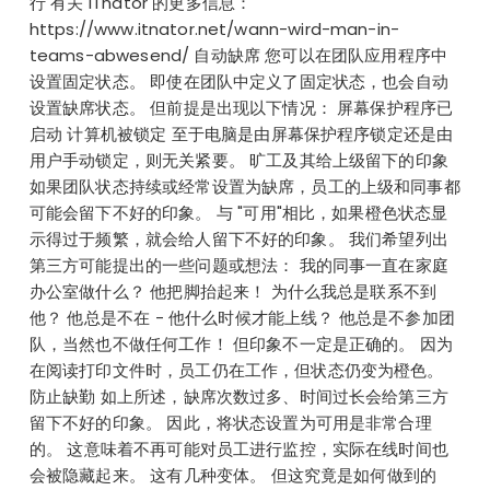
行 有关 ITnator 的更多信息：
https://www.itnator.net/wann-wird-man-in-
teams-abwesend/ 自动缺席 您可以在团队应用程序中
设置固定状态。 即使在团队中定义了固定状态，也会自动
设置缺席状态。 但前提是出现以下情况： 屏幕保护程序已
启动 计算机被锁定 至于电脑是由屏幕保护程序锁定还是由
用户手动锁定，则无关紧要。 旷工及其给上级留下的印象
如果团队状态持续或经常设置为缺席，员工的上级和同事都
可能会留下不好的印象。 与 "可用"相比，如果橙色状态显
示得过于频繁，就会给人留下不好的印象。 我们希望列出
第三方可能提出的一些问题或想法： 我的同事一直在家庭
办公室做什么？ 他把脚抬起来！ 为什么我总是联系不到
他？ 他总是不在 - 他什么时候才能上线？ 他总是不参加团
队，当然也不做任何工作！ 但印象不一定是正确的。 因为
在阅读打印文件时，员工仍在工作，但状态仍变为橙色。
防止缺勤 如上所述，缺席次数过多、时间过长会给第三方
留下不好的印象。 因此，将状态设置为可用是非常合理
的。 这意味着不再可能对员工进行监控，实际在线时间也
会被隐藏起来。 这有几种变体。 但这究竟是如何做到的