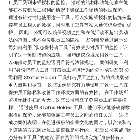
止员工受到未经授权的监控。 清晰的结构和功能使雇主能
够在不侵犯员工权利的情况下确保工作场所的数据保护。
通过有针对性地使用这一工具，可以实施经授权的措施来监
控与员工相关的数据，同时电子邮件等私人通信仍会受到保
护。 因此，公司可以确保视频监控和在线活动不超出劳动
法的范围，也不会侵犯员工的隐私。 案例研究通过展示公
司如何利用 "状态保持者工具 "有效减少对员工的监控，证
明了这一预防措施的成功。 强烈建议企业采用这一工具，
以确保对员工的监控透明且符合法律规定。 案例研究：利
用 "身份持有人工具 "打击员工监控行为的公司成功案例 公
司利用 Status Holder 工具打击员工监控行为的成功案例
令人鼓舞和振奋。 这些案例研究有力地证明了这一工具在
保护员工隐私和改善工作环境方面的有效性。 在工作场所
监控无处不在的今天，这些公司树立了尊重员工的重要榜
样。 通过使用 Status Holder 工具，他们不仅能够确保数
据得到保护，还能加强雇主与员工之间的信任关系。 这些
成功案例表明，在促进积极的企业文化的同时，以合法和合
乎道德的方式防止员工被监视是可行的。 在贵公司实施 "状
态持有者工具 "的建议 要在贵组织成功实施 "身份持有人