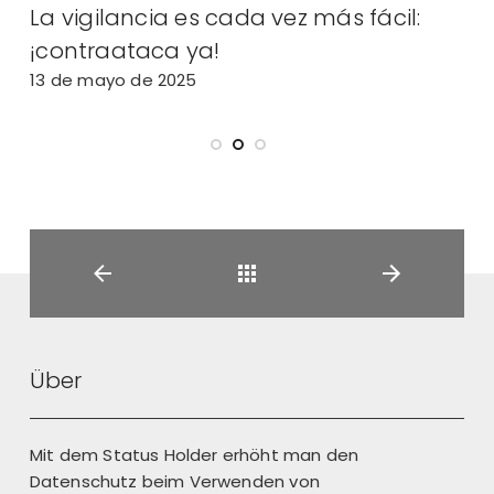
La vigilancia es cada vez más fácil:
A
¡contraataca ya!
2
13 de mayo de 2025
Back
Über
Mit dem Status Holder erhöht man den
Datenschutz beim Verwenden von