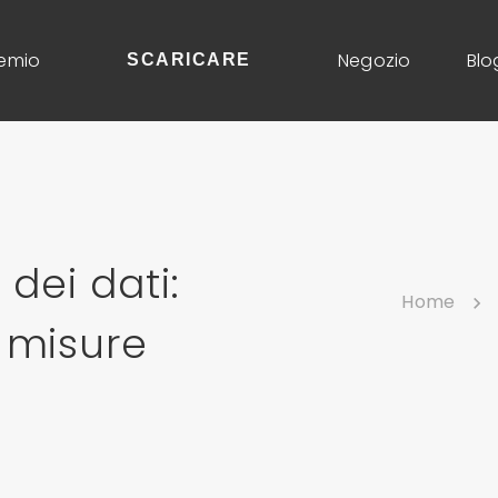
emio
Negozio
Blo
SCARICARE
dei dati:
Home
 misure