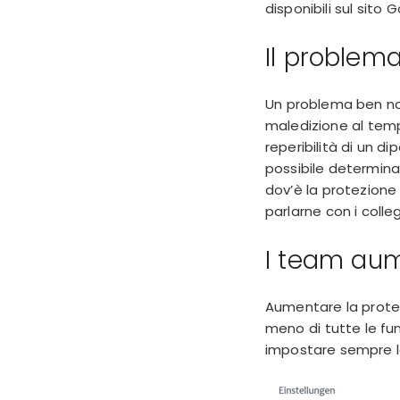
disponibili sul sito 
Il problema
Un problema ben not
maledizione al tempo
reperibilità di un d
possibile determina
dov’è la protezione
parlarne con i collegh
I team aum
Aumentare la protez
meno di tutte le fun
impostare sempre lo 