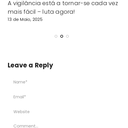
a
A vigilância está a tornar-se cada vez
A
mais fácil – luta agora!
13 de Maio, 2025
2
Leave a Reply