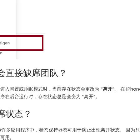
会直接缺席团队？
进入闲置或睡眠模式时，当前存在状态会更改为 “
离开
“。 在 iPho
序在后台运行时，存在状态总是会变为 “离开”。
席状态？
其他许多应用程序中，状态保持器都可用于防止出现离开状态。 因为只要状
为可用。