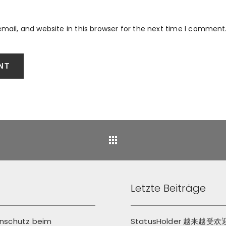
ail, and website in this browser for the next time I comment
Back
Letzte Beiträge
enschutz beim
StatusHolder 越来越受