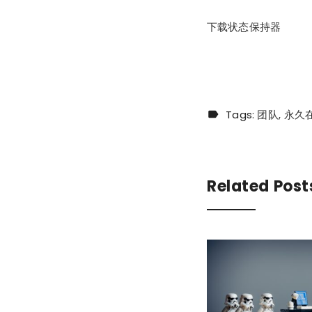
下载状态保持器
Tags:
团队
永久
Related Post