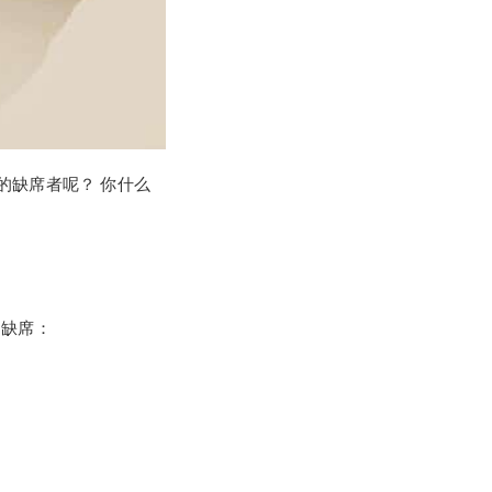
的缺席者呢？ 你什么
即缺席：