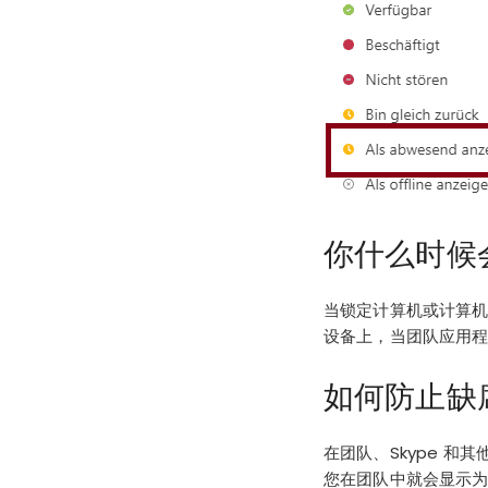
你什么时候
当锁定计算机或计算机
设备上，当团队应用程
如何防止缺
在团队、Skype 和
您在团队中就会显示