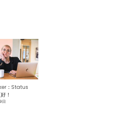
ker：Status
 更好！
29日