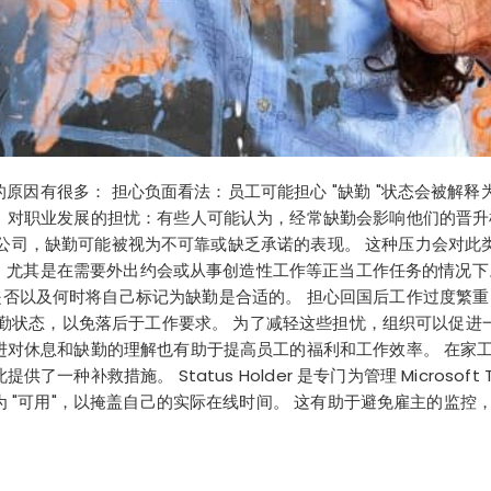
虑的原因有很多： 担心负面看法：员工可能担心 "缺勤 "状态会被解
 对职业发展的担忧：有些人可能认为，经常缺勤会影响他们的晋升
行的公司，缺勤可能被视为不可靠或缺乏承诺的表现。 这种压力会对
误解，尤其是在需要外出约会或从事创造性工作等正当工作任务的情况
否以及何时将自己标记为缺勤是合适的。 担心回国后工作过度繁
缺勤状态，以免落后于工作要求。 为了减轻这些担忧，组织可以促
进对休息和缺勤的理解也有助于提高员工的福利和工作效率。 在家
补救措施。 Status Holder 是专门为管理 Microsoft 
 "可用"，以掩盖自己的实际在线时间。 这有助于避免雇主的监控