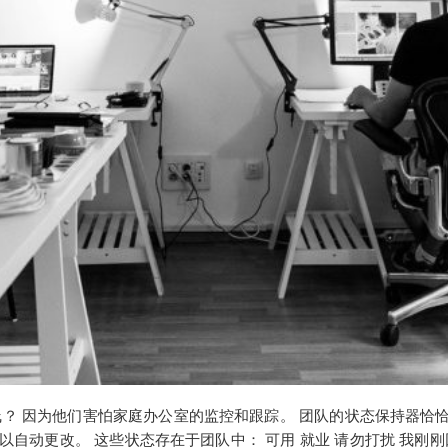
因为他们害怕家庭办公室的监控和跟踪。 团队的状态保持器恰恰有助于解
以自动更改。 这些状态存在于团队中： 可用 就业 请勿打扰 我刚刚