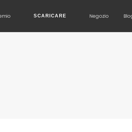
emio
Negozio
Blo
SCARICARE