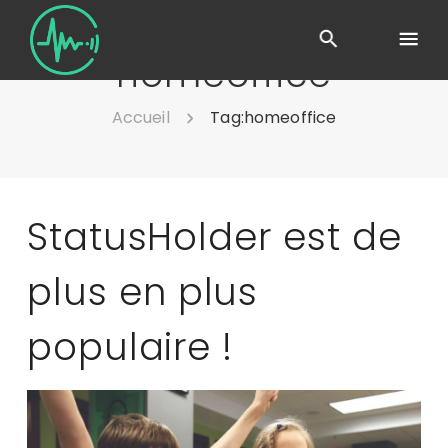
homeoffice
Accueil
Tag:
homeoffice
StatusHolder est de
plus en plus
populaire !