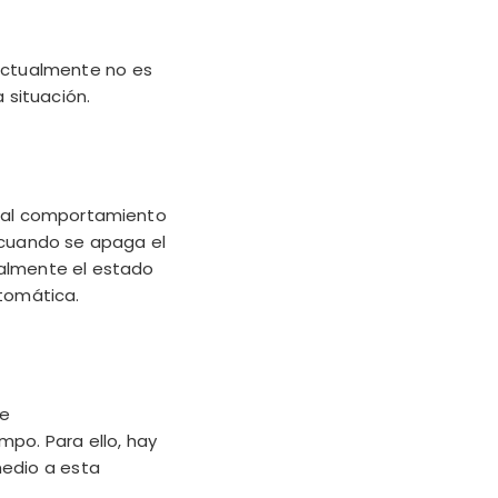
Actualmente no es
 situación.
a al comportamiento
 cuando se apaga el
ualmente el estado
tomática.
se
po. Para ello, hay
medio a esta