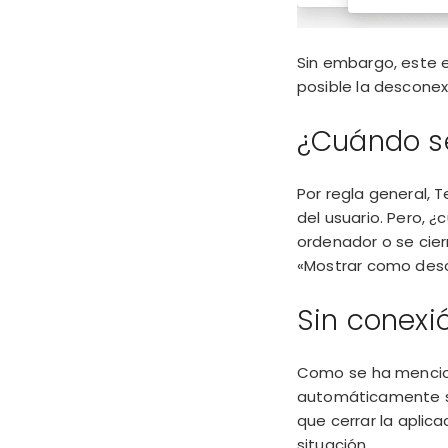
Sin embargo, este 
posible la desconex
¿Cuándo s
Por regla general,
del usuario. Pero,
ordenador o se cie
«Mostrar como desc
Sin conexi
Como se ha mencio
automáticamente si
que cerrar la aplic
situación.