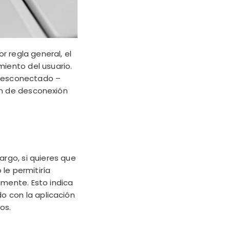
r regla general, el
iento del usuario.
 Desconectado –
ón de desconexión
rgo, si quieres que
le permitiría
mente. Esto indica
do con la
aplicación
os.