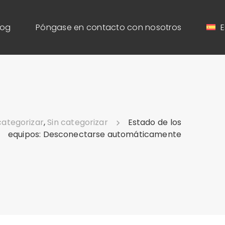
log
Póngase en contacto con nosotros
E
categorizar
,
Sin categorizar
Estado de los
equipos: Desconectarse automáticamente