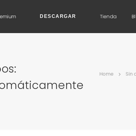
remium
Tienda
B
DESCARGAR
os:
Home
Sin 
tomáticamente