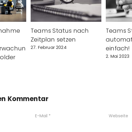
ßnahme
Teams Status nach
Teams S
Zeitplan setzen
automati
erwachun
27. Februar 2024
einfach!
Holder
2. Mai 2023
nen Kommentar