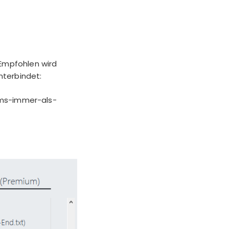
 Empfohlen wird
nterbindet:
ams-immer-als-