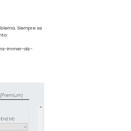
oblema. Siempre se
nto:
ams-immer-als-