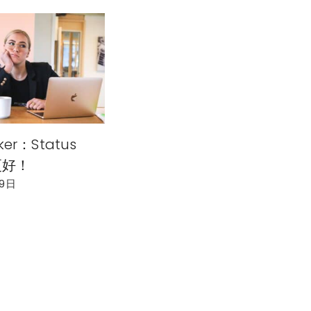
ker：Status
 更好！
29日