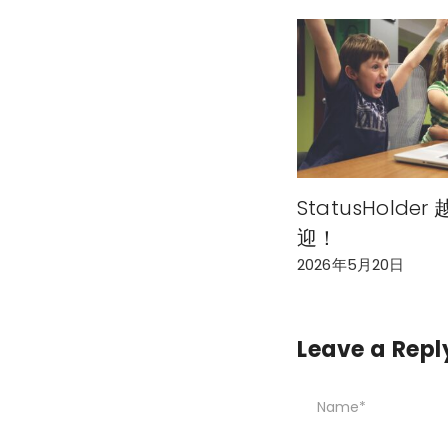
StatusHolde
迎！
2026年5月20日
Leave a Repl