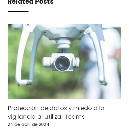
Related Posts
a
Protección de datos y miedo a la
l
vigilancia al utilizar Teams
e
24 de abril de 2024
2