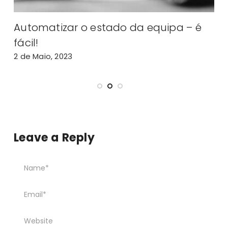
Automatizar o estado da equipa – é
Im
fácil!
fun
2 de Maio, 2023
31 d
Leave a Reply