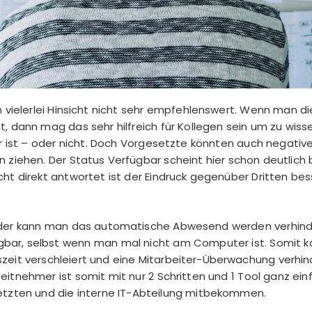
n vielerlei Hinsicht nicht sehr empfehlenswert. Wenn man di
, dann mag das sehr hilfreich für Kollegen sein um zu wis
bar ist – oder nicht. Doch Vorgesetzte könnten auch negativ
n ziehen. Der Status Verfügbar scheint hier schon deutlich 
ht direkt antwortet ist der Eindruck gegenüber Dritten bess
der kann man das automatische Abwesend werden verhinde
bar, selbst wenn man mal nicht am Computer ist. Somit k
szeit verschleiert und eine Mitarbeiter-Überwachung verhi
eitnehmer ist somit mit nur 2 Schritten und 1 Tool ganz ei
etzten und die interne IT-Abteilung mitbekommen.