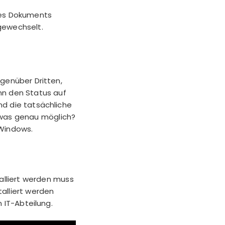
tes Dokuments
gewechselt.
genüber Dritten,
nn den Status auf
d die tatsächliche
 sowas genau möglich?
 Windows.
talliert werden muss
alliert werden
n IT-Abteilung.