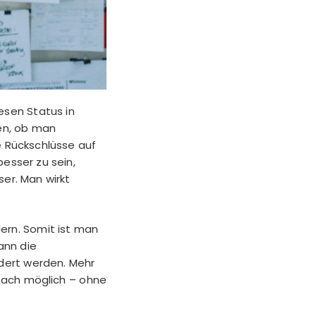
esen Status in
sen, ob man
e Rückschlüsse auf
besser zu sein,
er. Man wirkt
rn. Somit ist man
ann die
ndert werden. Mehr
nfach möglich – ohne