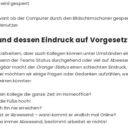
wird gesperrt
levant ob der Computer durch den Bildschirmschoner gesperr
Benutzer.
nd dessen Eindruck auf Vorgesetz
tarbeitern, aber auch Kollegen können unter Umständen e
 wenn der Teams Status durchgehend oder viel auf Abwese
ügbar
macht der
Orange-Status
einen schlechten Eindruck,
bei möchten wir einige Fragen oder Gedanken aufzählen, we
irren könnten:
n Kollege die ganze Zeit im Homeoffice?
die Füße hoch!
 ihn nie erreichen?
st er Abwesend – wann kommt er endlich mal Online?
ams immer Abwesend, bestimmt arbeitet er nichts!