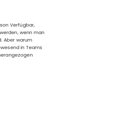
rson Verfügbar,
gt werden, wenn man
nd. Aber warum
Abwesend in Teams
n herangezogen