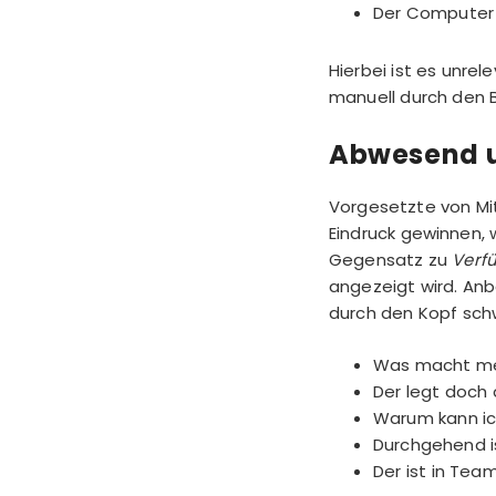
Der Computer 
Hierbei ist es unre
manuell durch den 
Abwesend u
Vorgesetzte von Mi
Eindruck gewinnen,
Gegensatz zu
Verf
angezeigt wird. An
durch den Kopf schw
Was macht mei
Der legt doch 
Warum kann ich
Durchgehend i
Der ist in Te