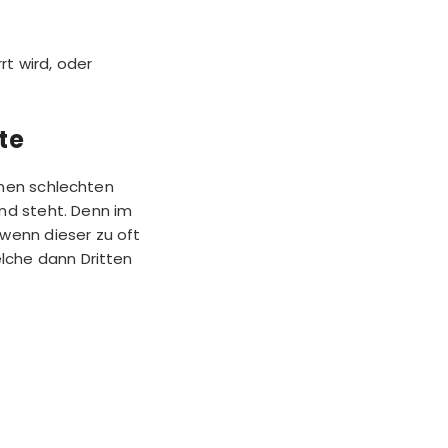
t wird, oder
te
inen schlechten
nd steht. Denn im
 wenn dieser zu oft
lche dann Dritten