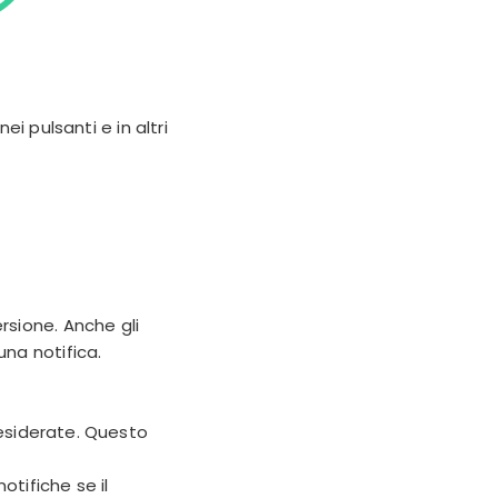
ei pulsanti e in altri
rsione. Anche gli
na notifica.
desiderate. Questo
otifiche se il