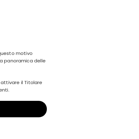
 questo motivo
Una panoramica delle
ttivare il Titolare
enti.