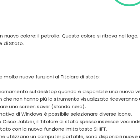
 nuovo colore: il petrolio. Questo colore si ritrova nel logo, n
e di Stato.
 molte nuove funzioni al Titolare di stato:
giornamento sul desktop quando è disponibile una nuova ve
 che non hanno più lo strumento visualizzato riceveranno u
itare uno screen saver (sfondo nero).
rmativa di Windows è possibile selezionare diverse icone.
e Cisco Jabber, il Titolare di stato spesso inserisce voci in
itato con la nuova funzione
Imita tasto SHIFT
.
che utilizzano un computer portatile, sono disponibili nuove n