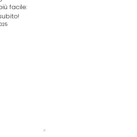
ù facile:
subito!
2025
.