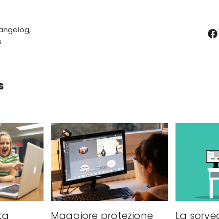
angelog
s
s
ta
Maggiore protezione
La sorve