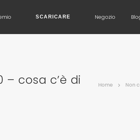
emio
Negozio
Blo
SCARICARE
0 – cosa c’è di
Home
Non c