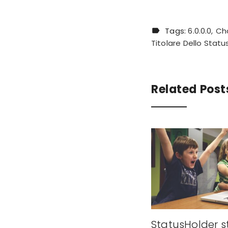
Tags:
6.0.0.0
Ch
Titolare Dello Statu
Related Post
StatusHolder s