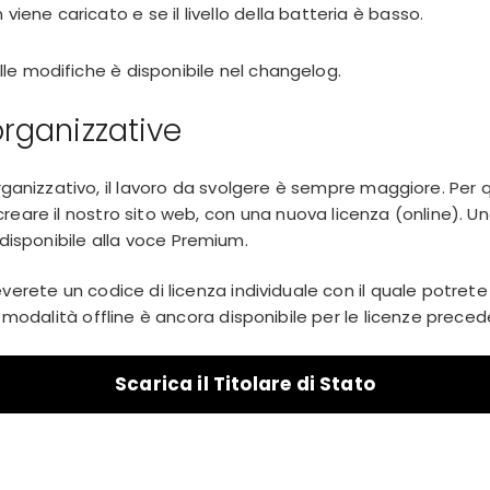
 viene caricato e se il livello della batteria è basso.
e modifiche è disponibile nel
changelog
.
organizzative
organizzativo, il lavoro da svolgere è sempre maggiore. Per
reare il nostro sito web, con una nuova licenza (online). 
 disponibile alla voce
Premium
.
everete un codice di licenza individuale con il quale potrete a
a modalità offline è ancora disponibile per le licenze preced
Scarica il Titolare di Stato