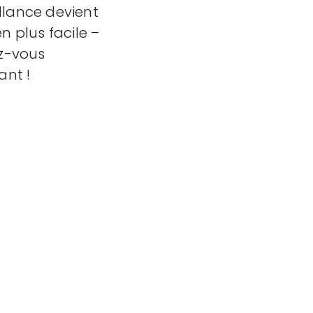
illance devient
n plus facile –
z-vous
nt !