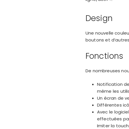
Design
Une nouvelle couleur
boutons et d’autre
Fonctions
De nombreuses nouve
Notification de
même les utilis
Un écran de vei
Différentes ic
Avec le logici
effectuées par
Imiter la touc