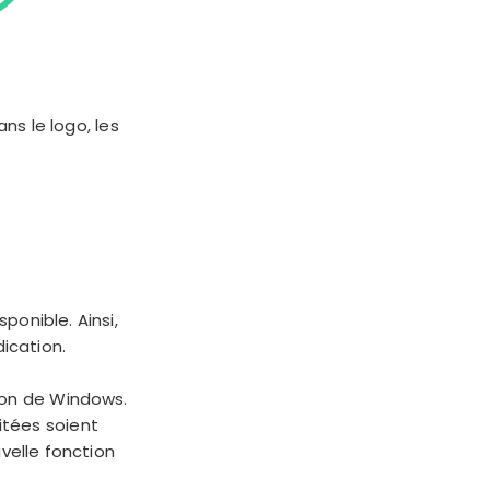
ns le logo, les
ponible. Ainsi,
dication.
ion de Windows.
itées soient
velle fonction